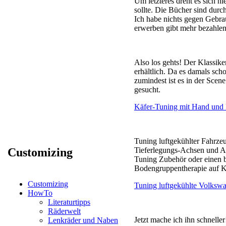
Um letzteres dreht es sich h
sollte. Die Bücher sind durch
Ich habe nichts gegen Gebrau
erwerben gibt mehr bezahlen, 
Also los gehts! Der Klassik
erhältlich. Da es damals scho
zumindest ist es in der Scene
gesucht.
Käfer-Tuning mit Hand und
Tuning luftgekühlter Fahrze
Customizing
Tieferlegungs-Achsen und Achs
Tuning Zubehör oder einen b
Bodengruppentherapie auf Käfe
Customizing
Tuning luftgekühlte Volksw
HowTo
Literaturtipps
Räderwelt
Jetzt mache ich ihn schnelle
Lenkräder und Naben