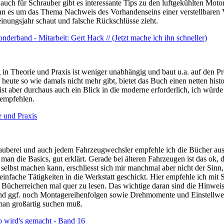
uch für Schrauber gibt es interessante Tips zu den luftgekühlten Moto
n es um das Thema Nachweis des Vorhandenseins einer verstellbaren
ungsjahr schaut und falsche Rückschlüsse zieht.
derband - Mitarbeit: Gert Hack // (Jetzt mache ich ihn schneller)
n Theorie und Praxis ist weniger unabhängig und baut u.a. auf den P
heute so wie damals nicht mehr gibt, bietet das Buch einen netten his
ist aber durchaus auch ein Blick in die moderne erforderlich, ich würde
 empfehlen.
 und Praxis
auberei und auch jedem Fahrzeugwechsler empfehle ich die Bücher aus "
man die Basics, gut erklärt. Gerade bei älteren Fahrzeugen ist das ok, d
lbst machen kann, erschliesst sich mir manchmal aber nicht der Sin
 einfache Tätigkeiten in die Werkstatt geschickt. Hier empfehle ich mi
 Bücherreichen mal quer zu lesen. Das wichtige daran sind die Hinweis
nd ggf. noch Montagereihenfolgen sowie Drehmomente und Einstellwerte
man großartig suchen muß.
o wird's gemacht - Band 16