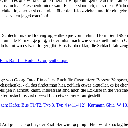
ier, denn es gibt wirklich gute Literatur-Empfehlungen die der Schraub
aus auch als Geschenk interessant. Es ist erstaunlich, dass diese Bücher
chtkäufe, aber lasst euch nicht über den Klotz ziehen und für ein geb
als es neu je gekostet hat!
er Schlechthin, die Bodengruppentherapie von Helmut Horn. Seit 1995
n um alte Fahrzeuge ging, ist der Inhalt nach wie vor aktuell und ein G
 bekannt wo es Nachfolger gibt. Eins ist aber klar, die Schlachtfahrzeu
 Fuss Band 1. Boden-Gruppentherapie
uge von Georg Otto. Ein echtes Buch für Customizer. Bessere Vergaser,
schenkel - all das findet man hier, zeitlich etwas aktueller, es ist eh
illigen Nachbau kauft. Interessant sind auch die Exkurse in die versc
r bedacht ist, ist dieses Buch etwas breiter aufgestellt.
agen: Käfer, Bus T1/T2, Typ 3, Typ 4 (411/412), Karmann Ghia, W 18
r! Auf geht's ab geht's, der Krabbler wird gepimpt. Hier wird knackig 