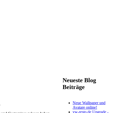
Neueste Blog
Beiträge
Neue Wallpaper und
.
Avatare online!
vw-resto.de Upgrade -