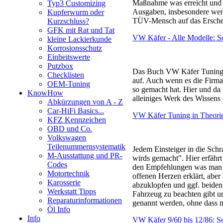
Maßnahme was erreicht und a
Typ3 Customizing
Ausgaben, insbesondere wen
Kupferwurm oder
TÜV-Mensch auf das Erschein
Kurzschluss?
GFK mit Rat und Tat
VW Käfer - Alle Modelle: Son
kleine Lackierkunde
Korrosionsschutz
Einheitswerte
Putzbox
Das Buch VW Käfer Tuning i
Checklisten
auf. Auch wenn es die Firma 
OEM-Tuning
so gemacht hat. Hier und da 
KnowHow
alleiniges Werk des Wissens
Abkürzungen von A - Z
Car-HiFi Basics...
VW Käfer Tuning in Theorie
KFZ Kennzeichen
OBD und Co.
Volkswagen
Teilenummernsystematik
Jedem Einsteiger in die Schr
M-Ausstattung und PR-
wirds gemacht". Hier erfährt 
Codes
den Empfehlungen was man se
Motortechnik
offenen Herzen erklärt, aber
Karosserie
abzuklopfen und ggf. beiden
Werkstatt Tipps
Fahrzeug zu beachten gibt u
Reparaturinformationen
genannt werden, ohne dass 
Öl Info
Info
VW Käfer 9/60 bis 12/86: S