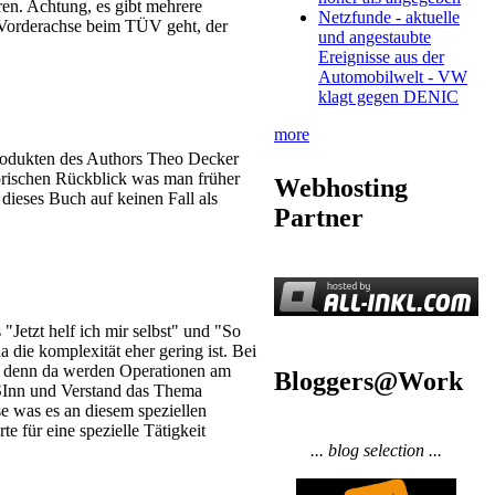
ren. Achtung, es gibt mehrere
Netzfunde - aktuelle
 Vorderachse beim TÜV geht, der
und angestaubte
Ereignisse aus der
Automobilwelt - VW
klagt gegen DENIC
more
rodukten des Authors Theo Decker
torischen Rückblick was man früher
Webhosting
 dieses Buch auf keinen Fall als
Partner
Jetzt helf ich mir selbst" und "So
a die komplexität eher gering ist. Bei
n, denn da werden Operationen am
Bloggers@Work
t SInn und Verstand das Thema
e was es an diesem speziellen
 für eine spezielle Tätigkeit
... blog selection ...