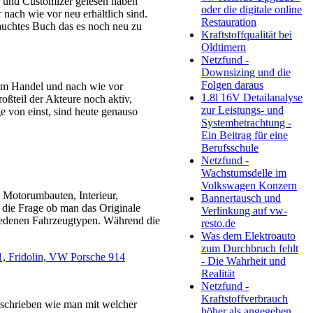
er und Customizer gelesen haben
oder die digitale online
 nach wie vor neu erhältlich sind.
Restauration
rauchtes Buch das es noch neu zu
Kraftstoffqualität bei
Oldtimern
Netzfund -
Downsizing und die
Folgen daraus
 im Handel und nach wie vor
1.8l 16V Detailanalyse
roßteil der Akteure noch aktiv,
zur Leistungs- und
ge von einst, sind heute genauso
Systembetrachtung -
Ein Beitrag für eine
Berufsschule
Netzfund -
Wachstumsdelle im
Volkswagen Konzern
 Motorumbauten, Interieur,
Bannertausch und
er die Frage ob man das Originale
Verlinkung auf vw-
hiedenen Fahrzeugtypen. Während die
resto.de
Was dem Elektroauto
zum Durchbruch fehlt
1, Fridolin, VW Porsche 914
- Die Wahrheit und
Realität
Netzfund -
Kraftstoffverbrauch
beschrieben wie man mit welcher
höher als angegeben