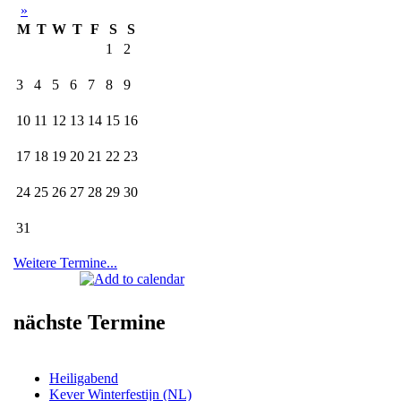
»
M
T
W
T
F
S
S
1
2
3
4
5
6
7
8
9
10
11
12
13
14
15
16
17
18
19
20
21
22
23
24
25
26
27
28
29
30
31
Weitere Termine...
nächste Termine
Heiligabend
Kever Winterfestijn (NL)