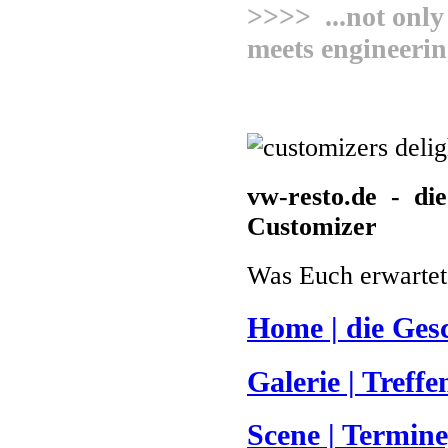
>>>> ...not only
meets engineeri
vw-resto.de - die
Customizer
Was Euch erwartet
Home | die Gesc
Galerie | Treff
Scene | Termin