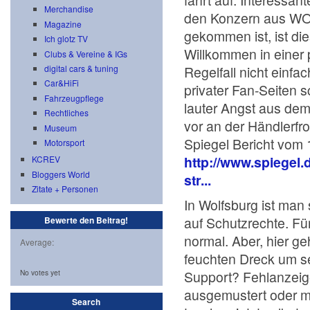
fahrt auf. Interessan
Merchandise
den Konzern aus WOB 
Magazine
gekommen ist, ist die
Ich glotz TV
Willkommen in einer 
Clubs & Vereine & IGs
Regelfall nicht einf
digital cars & tuning
Car&HiFi
privater Fan-Seiten s
Fahrzeugpflege
lauter Angst aus de
Rechtliches
vor an der Händlerf
Museum
Spiegel Bericht vom 
Motorsport
http://www.spiegel.
KCREV
Bloggers World
str...
Zitate + Personen
In Wolfsburg ist man
auf Schutzrechte. Fü
Bewerte den Beitrag!
normal. Aber, hier g
Average:
feuchten Dreck um s
Support? Fehlanzeig
No votes yet
ausgemustert oder m
Search