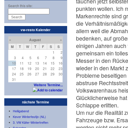
tauchen jetzt selbst
Search this site:
punkten wollen. Ich 
Markenrechte sind gr
die Verhältnismäßigk
allem weil die Abm
vw-resto Kalender
bedenken, auf großen
«
August
»
einigen Jahren auch 
M
T
W
T
F
S
S
gemeinsam ein toll
1
2
3
4
5
6
7
8
9
Messer in den Rücke
10
11
12
13
14
15
16
wieder in den Markt 
17
18
19
20
21
22
23
Probleme beseitigen 
24
25
26
27
28
29
30
31
abstruse Rechtsstreit
Weitere Termine...
Volkswarenhaus heisst 
Glücklicherweise ha
nächste Termine
Schlappe erlitten.
Um nur die Realität z
Heiligabend
Kever Winterfestijn (NL)
Fahrzeuge bzw. Ersatz
3. VW Käfer-Wintertreffen
werden nicht mehr pro
Sylvester