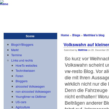
vw-resto
...not only aircooled! advanced customizing meets engineering
Startseite
Blog
Scene
Projekte
Customizing
Download
Home
»
Blogs
»
Matthias's blog
Scene
Volkswahn auf kleine
Blogs'n'Bloggers
Markt
Submitted by
Matthias
on 20. December 201
Termine
So kurz vor Weihnach
Links und rechts
Volkswahn scheint unh
HowTo websites
vw-resto Blog. Vor a
Technikwissen
Foren
die mit Ihren Aussag
Bloggers
wirklich nicht nur di
aircooled Volkswagen
Denn die Fahrzeuge i
non-aircooled Volkswagen
nicht enthalten! Wor
Youngtimer vs Oldtimer
Beiträgen anderer B
US-cars
Agriculture