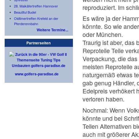
reproduziert. Im schl
28. Maikäfertreffen Hannover
Beautiful Budel
Es wäre ja der Hamm
Oldtimertreffen Krefeld an der
Pferderennbahn
könnte. So wie ander
Weitere Termine...
oder München.
Traurig ist aber, das
Partnerseiten
Reproteile Teile verk
Verpackung, die das 
meisten Reproteile a
naturgemäß etwas teu
www.golfers-paradise.de
gab genug Händler, 
Edelpreis verhökert 
verloren haben.
Nochmal: Wenn Volks
könnte und bei Schri
Teilen Alternativen 
auch mit größerer Ak