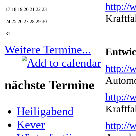
http://
17
18
19
20
21
22
23
Kraftf
24
25
26
27
28
29
30
31
Weitere Termine...
Entwic
http://
Automo
nächste Termine
http://
Kraftf
Heiligabend
Kever
http:/