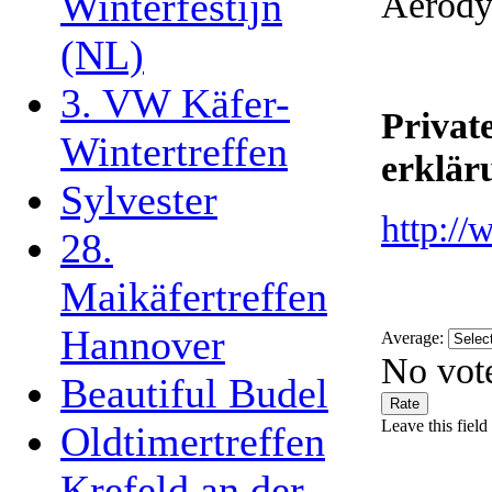
Aerod
Winterfestijn
(NL)
3. VW Käfer-
Privat
Wintertreffen
erklär
Sylvester
http://
28.
Maikäfertreffen
Hannover
Average:
No vote
Beautiful Budel
Leave this field
Oldtimertreffen
Krefeld an der