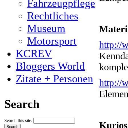
Fahrzeugpflege
Rechtliches
Museum
Materi
Motorsport
http:/
KCREV
Kenndat
Bloggers World
komplex
Zitate + Personen
http:/
Element
Search
Search this site:
Kurios