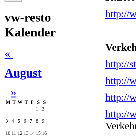
http:/
vw-resto
Kalender
Verkeh
«
http://
August
http://
»
http://
M
T
W
T
F
S
S
1
2
http://
3
4
5
6
7
8
9
Verkeh
10
11
12
13
14
15
16