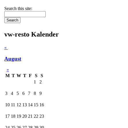
Search this site:
vw-resto Kalender
«
August
»
M
T
W
T
F
S
S
1
2
3
4
5
6
7
8
9
10
11
12
13
14
15
16
17
18
19
20
21
22
23
24
25
26
27
28
29
30