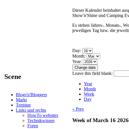
Dieser Kalender beinhaltet au
Show'n'Shine und Camping Eve
Es stehen Jahres-, Monats-, W
jeweiligen Tag bzw. die jeweil
Day:
Month:
Year:
Leave this field blank:
Scene
Year
Month
Week
Blogs'n'Bloggers
Day
Markt
Termine
« Prev
Links und rechts
HowTo websites
Week of March 16 2026
Technikwissen
Foren