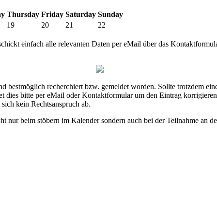
ay
Thursday
Friday
Saturday
Sunday
19
20
21
22
hickt einfach alle relevanten Daten per eMail über das Kontaktformul
ind bestmöglich recherchiert bzw. gemeldet worden. Sollte trotzdem ei
det dies bitte per eMail oder Kontaktformular um den Eintrag korrigiere
t sich kein Rechtsanspruch ab.
ht nur beim stöbern im Kalender sondern auch bei der Teilnahme an den