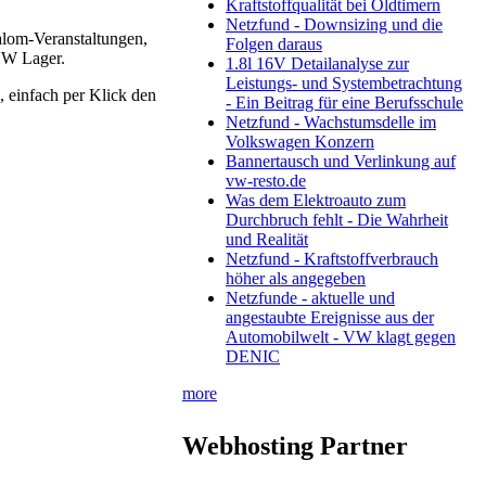
Kraftstoffqualität bei Oldtimern
Netzfund - Downsizing und die
alom-Veranstaltungen,
Folgen daraus
VW Lager.
1.8l 16V Detailanalyse zur
Leistungs- und Systembetrachtung
 einfach per Klick den
- Ein Beitrag für eine Berufsschule
Netzfund - Wachstumsdelle im
Volkswagen Konzern
Bannertausch und Verlinkung auf
vw-resto.de
Was dem Elektroauto zum
Durchbruch fehlt - Die Wahrheit
und Realität
Netzfund - Kraftstoffverbrauch
höher als angegeben
Netzfunde - aktuelle und
angestaubte Ereignisse aus der
Automobilwelt - VW klagt gegen
DENIC
more
Webhosting Partner