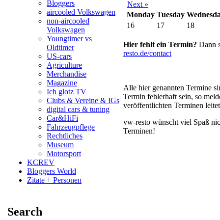
Bloggers
Next »
aircooled Volkswagen
Monday
Tuesday
Wednesd
non-aircooled
16
17
18
Volkswagen
Youngtimer vs
Hier fehlt ein Termin?
Dann sc
Oldtimer
resto.de/contact
US-cars
Agriculture
Merchandise
Magazine
Alle hier genannten Termine s
Ich glotz TV
Termin fehlerhaft sein, so mel
Clubs & Vereine & IGs
veröffentlichten Terminen leite
digital cars & tuning
Car&HiFi
vw-resto wünscht viel Spaß nic
Fahrzeugpflege
Terminen!
Rechtliches
Museum
Motorsport
KCREV
Bloggers World
Zitate + Personen
Search