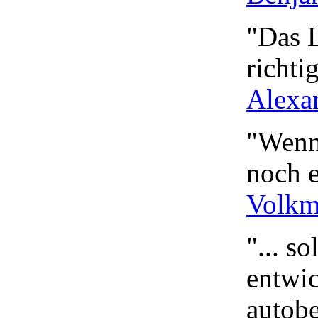
"Das L
richti
Alexa
"Wenn
noch e
Volkm
"... s
entwic
autob