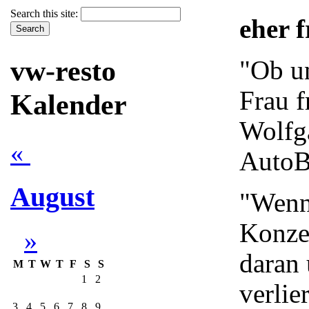
Search this site:
eher f
vw-resto
"Ob un
Frau f
Kalender
Wolfg
«
AutoB
August
"Wenn 
Konze
»
daran 
M
T
W
T
F
S
S
1
2
verlie
3
4
5
6
7
8
9