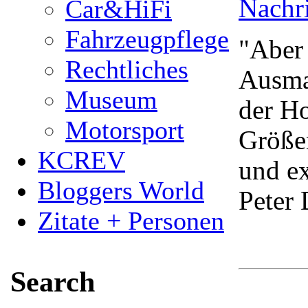
Nachr
Car&HiFi
Fahrzeugpflege
"Aber 
Rechtliches
Ausma
Museum
der Ho
Motorsport
Größe
KCREV
und e
Bloggers World
Peter 
Zitate + Personen
Search