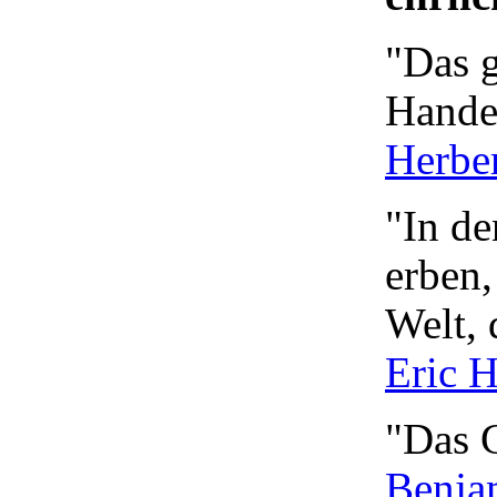
"Das g
Hande
Herbe
"In de
erben,
Welt, 
Eric H
"Das G
Benjam