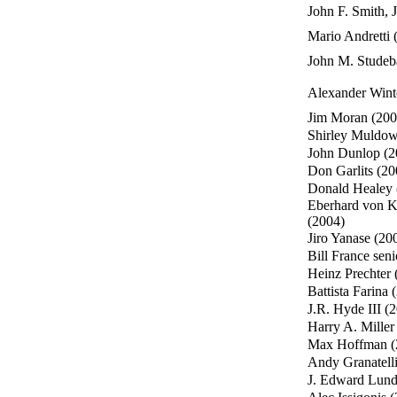
John F. Smith, J
Mario Andretti 
John M. Studeb
Alexander Wint
Jim Moran (200
Shirley Muldow
John Dunlop (2
Don Garlits (20
Donald Healey 
Eberhard von 
(2004)
Jiro Yanase (20
Bill France sen
Heinz Prechter 
Battista Farina 
J.R. Hyde III (
Harry A. Miller
Max Hoffman (
Andy Granatelli
J. Edward Lund