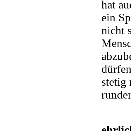
hat a
ein Sp
nicht 
Mensch
abzub
dürfen
stetig
runde
ehrlic