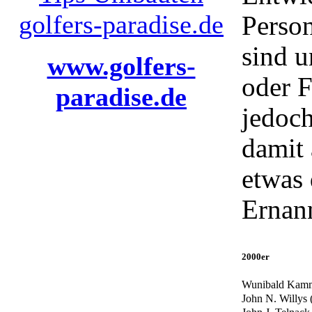
Perso
sind u
www.golfers-
oder F
paradise.de
jedoc
damit 
etwas 
Ernann
2000er
Wunibald Kamm
John N. Willys 