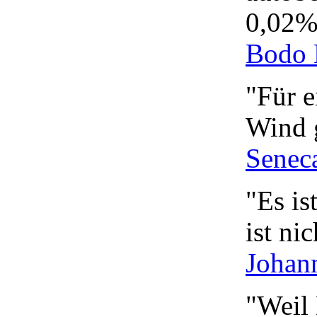
0,02%
Bodo 
"Für e
Wind 
Senec
"Es is
ist ni
Johan
"Weil 