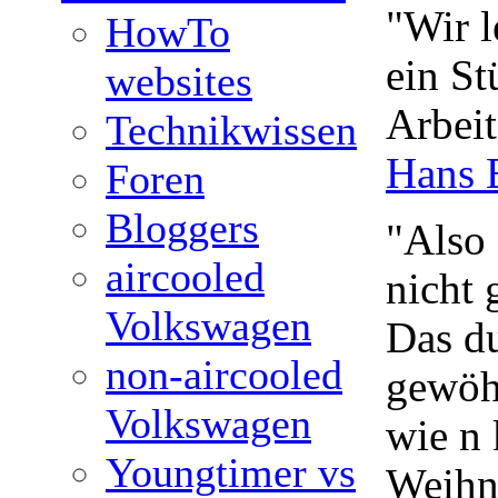
"Wir l
HowTo
ein St
websites
Arbeit
Technikwissen
Hans B
Foren
Bloggers
"Also
aircooled
nicht 
Volkswagen
Das du
non-aircooled
gewöhn
Volkswagen
wie n 
Youngtimer vs
Weihn