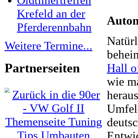
Oldtimertreffen
Krefeld an der
Autom
Pferderennbahn
Natürl
Weitere Termine...
behei
Partnerseiten
Hall 
wie ma
herau
Umfeld
deuts
Entwic