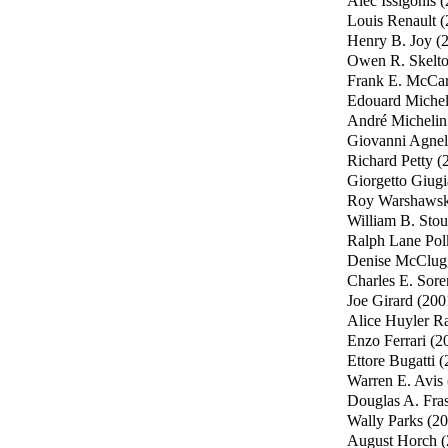
Alec Issigonis 
Louis Renault 
Henry B. Joy (
Owen R. Skelto
Frank E. McCar
Edouard Michel
André Michelin
Giovanni Agnel
Richard Petty (
Giorgetto Giugi
Roy Warshawsk
William B. Stou
Ralph Lane Pol
Denise McClug
Charles E. Sore
Joe Girard (200
Alice Huyler R
Enzo Ferrari (2
Ettore Bugatti 
Warren E. Avis
Douglas A. Fras
Wally Parks (2
August Horch (