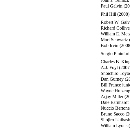
John J. Telnack
Paul Galvin (20
Phil Hill (2008)
Robert W. Galv
Richard Collive
William E. Met
Mort Schwartz 
Bob Irvin (2008
Sergio Pininfar
Charles B. Kin
A.J. Foyt (2007
Shoichiro Toyo
Dan Gurney (2
Bill France juni
Wayne Huizeng
Arjay Miller (2
Dale Earnhardt
Nuccio Bertone
Bruno Sacco (2
Shojiro Ishibas
William Lyons 