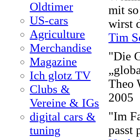
Oldtimer
mit so
US-cars
wirst 
Agriculture
Tim S
Merchandise
"Die G
Magazine
„globa
Ich glotz TV
Theo 
Clubs &
2005
Vereine & IGs
"Im Fa
digital cars &
passt 
tuning