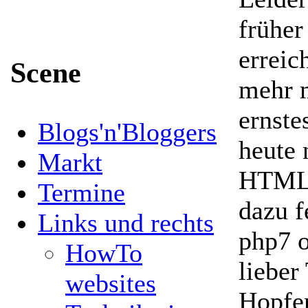
früher
erreic
Scene
mehr m
ernste
Blogs'n'Bloggers
heute 
Markt
HTML i
Termine
dazu f
Links und rechts
php7 o
HowTo
lieber
websites
Hopfen