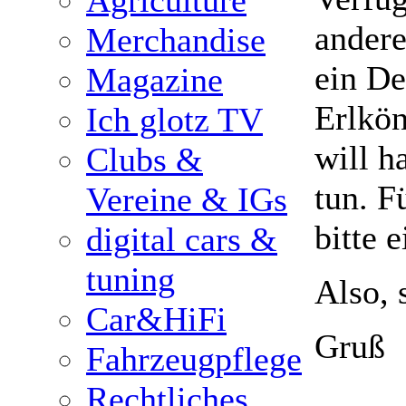
Agriculture
ander
Merchandise
ein De
Magazine
Erlkön
Ich glotz TV
will h
Clubs &
tun. F
Vereine & IGs
bitte 
digital cars &
tuning
Also, 
Car&HiFi
Gruß
Fahrzeugpflege
Rechtliches