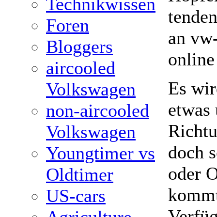
Technikwissen
tenden
Foren
an vw-
Bloggers
online
aircooled
Es wir
Volkswagen
etwas 
non-aircooled
Richtu
Volkswagen
doch s
Youngtimer vs
oder O
Oldtimer
kommt 
US-cars
Verfüg