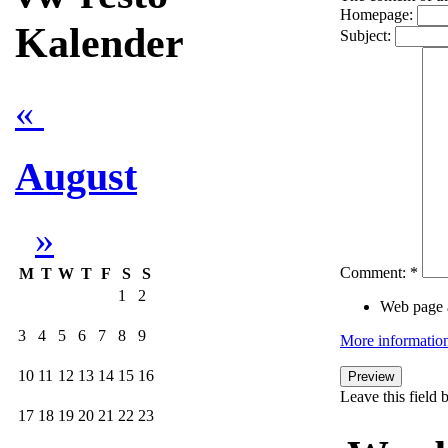
Homepage:
Kalender
Subject:
«
August
»
Comment:
*
M
T
W
T
F
S
S
1
2
Web page a
3
4
5
6
7
8
9
More information
10
11
12
13
14
15
16
Leave this field 
17
18
19
20
21
22
23