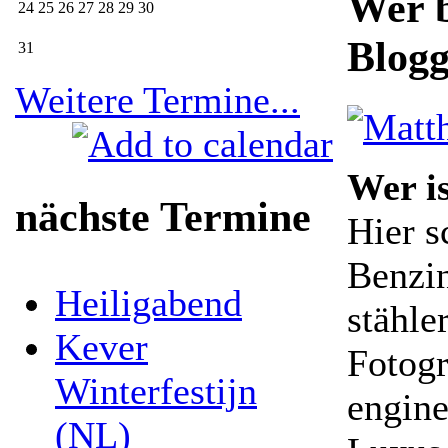
Wer b
24
25
26
27
28
29
30
Blogg
31
Weitere Termine...
Wer i
nächste Termine
Hier s
Benzi
Heiligabend
stähle
Kever
Fotogr
Winterfestijn
engine
(NL)