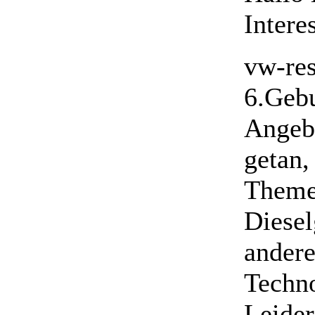
Interes
vw-res
6.Gebu
Angebo
getan,
Theme
Diesel
andere
Techno
Leide