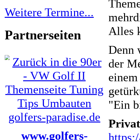
Themen
Weitere Termine...
mehrdi
Alles 
Partnerseiten
Denn w
der Me
einem
getürk
"Ein b
Privat
www.golfers-
https: