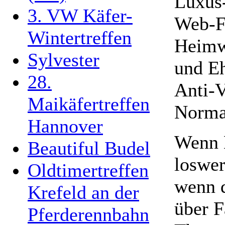
Luxus-
3. VW Käfer-
Web-F
Wintertreffen
Heimwe
Sylvester
und Eh
28.
Anti-V
Maikäfertreffen
Norma
Hannover
Wenn 
Beautiful Budel
loswer
Oldtimertreffen
wenn d
Krefeld an der
über F
Pferderennbahn