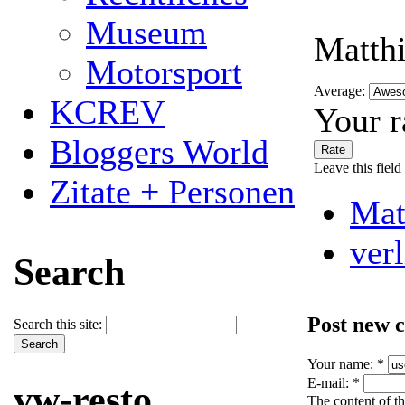
Museum
Matth
Motorsport
Average:
KCREV
Your r
Bloggers World
Leave this field
Zitate + Personen
Mat
ver
Search
Post new 
Search this site:
Your name:
*
E-mail:
*
vw-resto
The content of th