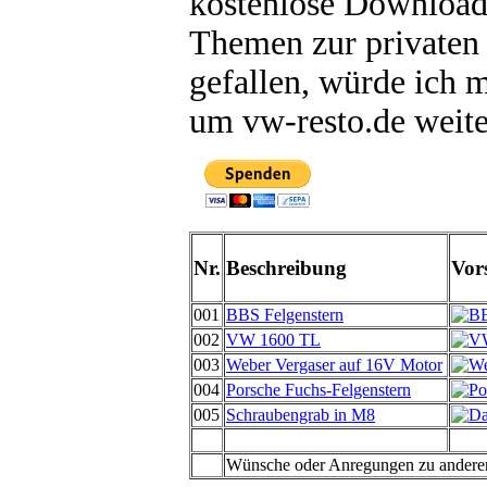
kostenlose Download
Themen zur privaten
gefallen, würde ich 
um vw-resto.de weite
Nr.
Beschreibung
Vor
001
BBS Felgenstern
002
VW 1600 TL
003
Weber Vergaser auf 16V Motor
004
Porsche Fuchs-Felgenstern
005
Schraubengrab in M8
Wünsche oder Anregungen zu anderen