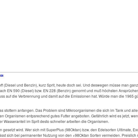
Impressum
Datenschutzerklärung
tät
off (Diesel und Benzin), kurz Sprit, heute doch sei. Und deswegen müsse man ganz 
 nach EN 590 (Diesel) bzw. EN 228 (Benzin) genormt und muß höchsten Ansprüche
Einfluss auf die Verbrennung und damit auf die Emissionen hat. Würde man die 196
as stottern anfangen. Das Problem sind Mikroorganismen die sich im Tank und allen
d den Organismen entpsrechend gutes Futter angeboten. Gefährlich wird es jetzt, 
er Wasseranteil im Sprit desto schneller arbeiten die Organismen.
en gesetzt wird. Wer sich mit SuperPlus (98Oktan) bzw. den Edelsorten Ultimate, E
ässt sich bei permanenter Nutzung von den +98Oktan Sorten vermeiden. Preislich