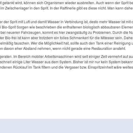
 getankt wird, können sich Organismen wieder ausbreiten. Auch wenn der Sprit bei 
m Zwischenlager in den Sprit. In der Raffinerie gibt es diese nicht. Man kann dahe
r der Sprit mit Luft und damit Wasser in Verbindung ist, desto mehr Wasser ist mit d
. Bei Bio-Sprit Sorgen wie beschrieben die enthaltenen biologisch abbaubaren Eleme
 wie bei neueren Fahrzeugen, kommt es hier zwangsläufig zu Problemen. Durch die 
r Bio-frei ist kann aber trotzdem ein tolles Schmankerl für die Mitesser sein. Da
gelmäßig tauschen. Wer die Möglichkeit hat, sollte auch den Tank einer Reinigung 
en davon eher Abstand nehmen, wenn nicht gerade eine Restauration ansteht.
aten. Im Bereich mobiler Arbeitsmaschinen wird seit einiger Zeit vermehrt auf aut
hnell einige Liter Wasser aus dem System. Bisher ist mir nur kein System bekann
enen Rücklauf im Tank filtern und die Vergaser bzw. Einspritzeinheit wäre weitestg
vw-resto | by Matthias Lenkeit | Copyright (c) 2010-2026 | vw-resto.de