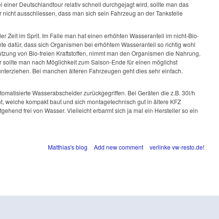
einer Deutschlandtour relativ schnell durchgejagt wird, sollte man das
r nicht ausschliessen, dass man sich sein Fahrzeug an der Tankstelle
er Zeit im Sprit. Im Falle man hat einen erhöhten Wasseranteil im nicht-Bio-
nte dafür, dass sich Organismen bei erhöhtem Wasseranteil so richtig wohl
Nutzung von Bio-freien Kraftstoffen, nimmt man den Organismen die Nahrung,
her sollte man nach Möglichkeit zum Saison-Ende für einen möglichst
unterziehen. Bei manchen älteren Fahrzeugen geht dies sehr einfach.
omatisierte Wasserabscheider zurückgegriffen. Bei Geräten die z.B. 30l/h
t, welche kompakt baut und sich montagetechnisch gut in ältere KFZ
ehend frei von Wasser. Vielleicht erbarmt sich ja mal ein Hersteller so ein
Matthias's blog
Add new comment
verlinke vw-resto.de!