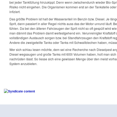
bei jeder Tankfüllung hinzukippt. Denn wenn zwischendurch wieder Bio-Sprit
Risiko nicht eingehen. Die Organismen kommen erst an der Tankstelle oder i
infiziert.
Das größte Problem ist halt der Wasseranteil im Benzin bzw. Diesel. Je länge
Sprit, dann passiert in aller Regel nichts auss das der Motor unrund läuft
fühlen. Da bei den älteren Fahrzeugen der Sprit nicht so oft gespült wird
man dämmt das Problem damit weitestgehend ein. Verunreinigter Kraftstoff de
vollständigen Austausch sorgen bzw. bei Standfahrzeugen den Kraftstoff re
Andere die zweigeteilte Tanks oder Tanks mit Schwallblechen haben, müss
Wer sich schlau lesen möchte, dem sei eine Recherche nach Dieselpest anger
Diesel wegsaugen und große Tanks mit 600l Volumen haben, holt man sich sc
nachrüsten lässt. So liesse sich eine gewissen Menge über den meist vorhand
System anzubieten.