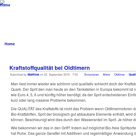
vw-resto
...not only aircooled! advanced customizing meets engineering
Startseite
Blog
Scene
Projekte
Customizing
Download
Home
Qualität
Kraftstoffqualität bei Oldtimern
Submitted by
Matthias
on 22. September 2015 - 7:00
Emissionen
Motor
Oldtimer
Quali
Man liest immer wieder wie schlimm und qualitativ schlecht doch der Kraftst
Quark. Der Sprit den man heute an den Tankstellen in Europa bekommt ist
wie Euro 4, 5, 6 und künftig höher benötigt, da der Sprit entscheidenen 
kurz oder lang massive Probleme bekommen.
Die QUALITÄT des Kraftstoffs ist nicht das Problem wenn Oldtimermotoren d
Bio-Kraftstoffen, Sprit der biologisch gut abbaubare Elemente enthält, wir
können. Beschleunigt wird dies durch den Wasseranteil im Sprit. Je höher d
Wie bekommen wir das in den Griff? Indem auf möglichst Bio-freie Spritsort
hat Ruhe. Das ganze Geraffel mit Additiven und regelmäßiger Anwendung l